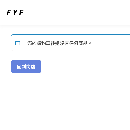
有好產品好服務卻不懂行銷？ 專為想開始拍短影音，
TikTok營收火箭
您的購物車裡還沒有任何商品。
回到商店